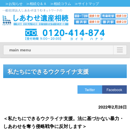
≫お知らせ
≫相続Ｑ＆Ａ
≫相続コラム
≫サイトマップ
main menu
私たちにできるウクライナ支援
Twitter
Facebook
2022年2月28日
＜私たちにできるウクライナ支援。法に基づかない暴力・
しあわせを奪う侵略戦争に反対します＞