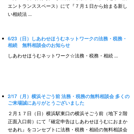
日本相続士協会 ・ 一般社団法人遺品整理士認定協会
ポートする私たちのニーズが今後どんどん増していくも
エントランススペース）にて『７月１日から始まる新し
(数量限定) ③ご相談いただいた方orしあわせほうむのア
・ 行政書士リーガルサービス ・ 行政書士リーガルサ
のと思われます。 皆様に法務で幸せを届けるお手伝いが
い相続法 ...
ンケートご記入の方には、さらに入浴剤もプレゼント
ービス湘南江ノ島 ・ 木下欣房土地家屋調査士事務所
できるよう、私たちも一生懸命頑張ります。
（数量限定） 《法務・税務の専門家無料相談サポート“し
・ 渡辺佳夫土地家屋調査士事務所 ・ 司法書士行政書
あわせほうむ”》 □日常の法律や財産に関するご相談・お
士髙田昌利事務所 ・ 司法書士リーガルサービス王子
6/23（日）しあわせほうむネットワークの法務・税務・
手続 □税金や資産有効活用に関するご相談・手続 □相続
・ 司法書士松田彩子事務所 ・ 太田公認会計士事務所
相続 無料相談会のお知らせ
に関するご相談・お手続 □生前からの相続準備のご相
・ ＯＭＣ大久保会計事務所 ・ 税理士法人新みらい会
しあわせほうむネットワーク☆法務・税務・相続 ...
談・お手続 □その他、ご家族に関するご相談・お手続 ご
計 【ご来場者様特典】 ①専門家による無料相談（税理
相談は、一般社団法人しあわせほうむネツトワークの無
士・1級フィナンシャルプランナー・司法書士・行政書士
料相談まで。 相談窓口は、有楽町駅東口徒歩3分・横浜
等） ②お越しいただいた方に来場者プレゼント（数量限
駅北西口徒歩1分。 土曜・日曜も無料相談を受け付けて
定） ③ご相談いただいた方orアンケートご記入の方に
おります。 ホームページ、メール、フリーダイヤルより
は、さらに嬉しいプレゼント（数量限定） ショッピング
2/17（月）横浜そごう前 法務・税務の無料相談会 多くの
お気軽にお問い合わせください。 【しあわせほうむのお
のついでに、ランチのついでに、家族サービスのついで
ご来場誠にありがとうございました
問い合わせはホームページから】 http://www.shiawase-
に、皆さまお気軽にお越しください☆ ご来場、お待ちし
home.net/ 【しあわせほうむ ...
２月１７日（日）横浜駅東口の横浜そごう前（地下２階
ております☆☆☆ 法務・税務の専門家 無料相談サポー
正面入口前）にて『確定申告はしあわせほうむにおまか
ト“しあわせほうむ” □ 日常の法律や財産に関するご相
せあれ』をコンセプトに法務・税務・相続の無料相談会
談・お手続 □ 税金や資産有効活用に関するご相談・手