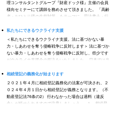
理コンサルタントグループ『財産ドック様』主催の会員
め、不動産売却による名義譲渡の登記や借り換えによる
②所有権を取得したことを知ってから３年以内に ③法務
様向セミナーにて講師を務めさせて頂きました。 「高齢
抵当権設定登記などを行う必要があり、スマート変更登
局に「相続人申告登記」をした場合 ↓ 『過料は科されま
者・おひとり様の生前対策」をテーマに、司法書士・行
記がされるより早く住所・氏名変更登記を行う必要があ
せん』 「相続人申告登記」をすると、不動産登記記録
政書士・1級ファイナンシャルプランニング技能士・相続
る場合は、「１．」か「２．」を選択することになりま
（不動産登記簿）には、「亡くなった登記名義人の死亡
士・遺品整理士の野谷邦宏が生前贈与・家族信託・遺言
私たちにできるウクライナ支援
す。 どの方法が適切かは登記の専門家の司法書士に相
日・申告をした相続人の住所氏名」が登記されます（申
から、見守り財産管理・任意後見・死後事務委任契約に
談されると良いでしょう。
＜私たちにできるウクライナ支援。法に基づかない暴
告をしていない相続人は登記されません）。 申告をした
至るまで広範な論点の手続きやポイントを解説させてい
力・しあわせを奪う侵略戦争に反対します＞ 法に基づか
相続人が不動産登記記録に公示されることで、過料を科
ただきました。 超高齢社会と言われる日本で、これから
ない暴力・しあわせを奪う侵略戦争に反対し、些少です
されない相続人が明確になることになります。 このよう
更に重要になる生前対策。 サポートする私たちのニーズ
がウクライナ支援金の振込をいたしました。 日本では当
に、遺産分割協議が長引いてしまい３年以内に相続登記
が今後どんどん増していくものと思われます。 皆様に法
然に享受している自由と権利を、理不尽に否定するロシ
ができない場合でも、一部の相続人が任意で「相続人申
務で幸せを届けるお手伝いができるよう、私たちも一生
ア軍の侵略行為に反対を表明する意味を込めて振込をい
相続登記の義務化が始まります
告登記」を行えば、その相続人だけは過料を科されるこ
懸命頑張ります。
たしました。 私達が振込できる程度の金額では全く無力
とはありません。 ※相続人申告登記の注意点 相続人申告
２０２１年４月に相続登記義務化の法案が可決され、２
ですが、理不尽な暴力を認めることはできません。 #日
登記の後に遺産分割協議が成立し、所有権の取得者が確
０２４年４月１日から相続登記が義務となります。（不
本人でもできる侵略反対表明 #ウクライナ #ロシア #侵略
定した場合は、「遺産分割協議成立日から３年以内」に
動産登記法76条の2） 行わなかった場合は過料（違反
行為反対 #侵略戦争反対 ウクライナ支援先はこちら（ウ
相続登記を行わないと、原則通り過料が科されます。 相
金）が科せられますので注意しましょう。 １．相続登
クライナ大使館twitter） ウクライナを応援したい方々用
続人申告登記 ↓ 遺産分割協議が成立 ↓ 遺産分割協議成立
記が義務となる条件 相続登記が義務となる条件は、①不