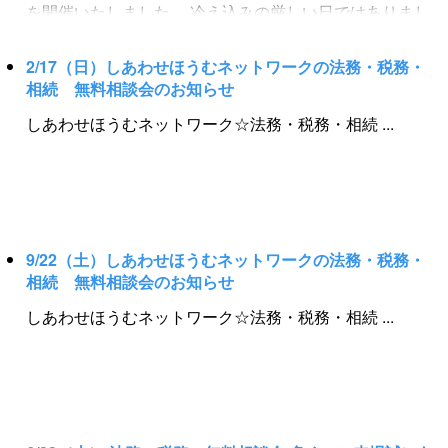
を開催いたしました。 冷え込みの厳しい日ではありまし
続 □ 相続に関するご相談・お手続き □ 生前からの相
たが、今回の相談会にも大変多くの方にご来場頂き、大
続準備のご相談・お手続 □ その他、ご家族に関するご
盛況となりました。 確定申告の時期が近いこともあり、
2/17（日）しあわせほうむネットワークの法務・税務・
相談・お手続 ご相談は、一般社団法人しあわせほうむネ
相続 無料相談会のお知らせ
確定申告に関する多くの相談をはじめ、ライフプランの
ットワークの無料相談まで。 相談窓口は、有楽町駅東口
相談、相続・遺言の相談など幅広く様々なご相談を頂き
しあわせほうむネットワーク☆法務・税務・相続 ...
徒歩３分・横浜駅北西口徒歩１分。 土曜・日曜も無料相
ましたました。 大変多くの方にご来場いただき、とても
談を受け付けております。 ホームページ、メール、フリ
活気のある相談会となりました！ ご来場の皆様、誠にあ
ーダイヤルよりお気軽にお問い合わせください。 【しあ
りがとうございました。 また、当ホームページや
わせほうむのお問合せはホームページから】
Facebook、Twitterにも多数のアクセス、ご反響をいただ
http://www.shiawase-home.net/ 【スタッフ・ブログ『リ
きまして誠にありがとうございました。 一人でも多くの
9/22（土）しあわせほうむネットワークの法務・税務・
ーガル女子！走る！！しあわせほうむ日記』はこちらか
方々へ、法務・税務の専門知識やノウハウをお伝えし、
相続 無料相談会のお知らせ
ら】 http://blog.livedoor.jp/j_nls/
幸せを届けたい。 これからも私たち しあわせほうむ
しあわせほうむネットワーク☆法務・税務・相続 ...
の活動を知っていただけるよう無料相談会を開催したい
と思います。 次回は２０１９年６月。詳細は随時お知ら
せいたします。 今後ともよろしくお願い申し上げます。
～開催報告～ ☆★☆しあわせほうむ 無料相談会☆★☆
テーマ ～ 確定申告はしあわせほうむにおまかせあ