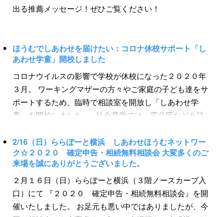
ンライン相談に対応しております。 ＜緊急事態宣言に
出る推薦メッセージ！ぜひご覧ください！
たくてもできません。 このような場合の例外として「相
対応して＞ 緊急事態宣言に対応し、私たちのオフィスも
続人申告登記」を行えば過料（違反金）は科せられない
テレワーク・不要不急の外出自粛など追加のウイルス感
制度が新設されました。（不動産登記法76条の3） 相続
染対策を行っております。何卒ご理解の程お願い申し上
ほうむでしあわせを届けたい：コロナ休校サポート「し
人申告登記のメリットとして、①相続登記の義務化の対
げます。 ほうむでしあわせをお届けできるよう万全の
あわせ学童」開校しました
象となる者について、②所有権を取得したことを知って
体制で業務を執り行っております。 ご安心の上お問い合
コロナウイルスの影響で学校が休校になった２０２０年
から３年以内に、③法務局に「相続人申告登記」をした
わせください。 フリーダイヤル：０１２０－４１４－８
３月。 ワーキングマザーの方々やご家庭の子ども達をサ
場合に過料が科されなくなります。 ＜相続人申告登記の
７４（よいよ ...
ポートするため、臨時で相談室を開放し「しあわせ学
メリット＞ ①相続登記の義務化の対象となる者について
童」を開校しました。 社会見学では、官公庁などを訪
②所有権を取得したことを知ってから３年以内に ③法務
問しました。 （マスク着用、こまめに手洗いやアルコー
局に「相続人申告登記」をした場合 ↓ 『過料は科されま
ル消毒をしました） 公共食堂も体験しました。 とって
せん』 「相続人申告登記」をすると、不動産登記記録
2/16（日）ららぽーと横浜 しあわせほうむネットワー
ク☆２０２０ 確定申告・相続無料相談会 大変多くのご
もおいしかったと好評でした。 行政書士花方亜衣によ
（不動産登記簿）には、「亡くなった登記名義人の死亡
来場を誠にありがとうございました。
る相続講座も開講しました。 とっても熱心に聴講してく
日・申告をした相続人の住所氏名」が登記されます（申
２月１６日（日）ららぽーと横浜（３階ノースカーブ入
れました。 働くママにも、休校のこどもにも、ほうむ
告をしていない相続人は登記されません）。 申告をした
口）にて 『２０２０ 確定申告・相続無料相談会』を開
でしあわせを届けたい。 私たち専門家もより一層努力し
相続人が不動産登記記録に公示されることで、過料を科
催いたしました。 お足元も悪い中ではありましたが、今
ます。
されない相続人が明確になることになります。 このよう