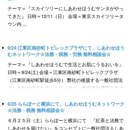
皆様、誠にありがとうございました。 また、当ホームペ
テーマ＝『スカイツリーにしあわせほうむサンタがやっ
ージやFacebookなどに多数のアクセス、ご反響を頂きま
てきた』 日時＝12/11（日） 会場＝東京スカイツリータ
して誠にありがとうございました。 一人でも多くの方々
ウン内 ...
へ、法務・税務の専門知識やノウハウをお伝えし、幸せ
を届けたい。 これからも私たち しあわせほうむ の活
動を知っていただけるよう無料相談会を開催したいと思
います。 次回は6月開催。詳細は随時お知らせいたしま
9/24 江東区南砂町トピレックプラザにて、しあわせほう
むネットワーク☆法務・税務・労務 無料相談会☆
す。 今後ともよろしくお願い申し上げます。 ～開催報告
～ テーマ『税務申告はしあわせほうむにおまかせあれ』
テーマ＝『しあわせほうむで生活とお肌にうるおいを』
【日時】2月11日（土） ...
日時＝9/24(土) 会場＝江東区南砂町トピレックプラザ
（江東区南砂町駅徒歩5分） 弊社の後援する一般社団法
人しあわせほうむネットワークが、株式会社優益ＦＰオ
フィスと共催による法務・労務・相続の無料相談会を開
催します。 社会保険労務士、ファイナンシャルプランナ
6/25 ららぽーと横浜にて、しあわせほうむネットワーク
☆法務・税務 無料相談会☆
ー、司法書士、行政書士等しあわせほうむ専門家による
無料相談。 家計の見直し、債務整理、年金相談、職場の
６月２５日（土）ららぽーと横浜にて 『紅茶と法務で
トラブル、お金のトラブル、相続相談、遺言相談など幅
しあわせを届けたい』をコンセプトに一般社団法人しあ