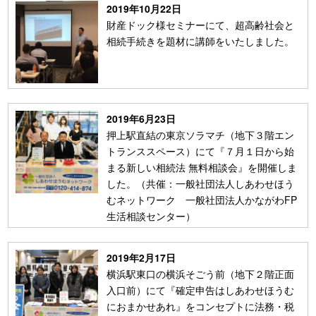
2019年10月22日
財産ドック様セミナーにて、超高齢社会と
相続手続きを題材に講師をいたしました。
2019年6月23日
押上駅直結の東京ソラマチ（地下３階エン
トランススペース）にて『７月１日から始
まる新しい相続法 無料相談会』を開催しま
した。（共催：一般社団法人しあわせほう
むネットワーク 一般社団法人かながわFP
生活相談センター）
2019年2月17日
横浜駅東口の横浜そごう前（地下２階正面
入口前）にて『確定申告はしあわせほうむ
におまかせあれ』をコンセプトに法務・税