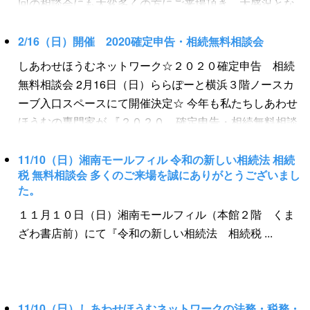
回の相談会にも大変多くの方にご来場頂き、大盛況とな
に、遺産分割協議が長引いてしまい３年以内に相続登記
りました。 確定申告の時期が近いこともあり、確定申告
ができない場合でも、一部の相続人が任意で「相続人申
に関する多くの相談をはじめ、ライフプランの相談、相
2/16（日）開催 2020確定申告・相続無料相談会
告登記」を行えば、その相続人だけは過料を科されるこ
続・遺言の相談など幅広く様々なご相談を頂きましたま
とはありません。 ※相続人申告登記の注意点 相続人申告
しあわせほうむネットワーク☆２０２０確定申告 相続
した。 大変多くの方にご来場いただき、とても活気のあ
登記の後に遺産分割協議が成立し、所有権の取得者が確
無料相談会 2月16日（日）ららぽーと横浜３階ノースカ
る相談会となりました！ ご来場の皆様、誠にありがとう
定した場合は、「遺産分割協議成立日から３年以内」に
ーブ入口スペースにて開催決定☆ 今年も私たちしあわせ
ございました。 また、当ホームページやFacebook、
相続登記を行わないと、原則通り過料が科されます。 相
ほうむの専門家が 『２０２０ 確定申告・相続無料相談
Twitterにも多数のアクセス、ご反響をいただきまして誠
続人申告登記 ↓ 遺産分割協議が成立 ↓ 遺産分割協議成立
会』を開催いたします。 税理士、ファイナンシャルプラ
にありがとうございました。 一人でも多くの方々へ、法
日から３年以内に相続登記を行わなかった場合 ↓ 『１０
ンナー、司法書士、行政書士等はもちろんのこと、確定
11/10（日）湘南モールフィル 令和の新しい相続法 相続
務・税務の専門知識やノウハウをお伝えし、幸せを届け
万円以下の過料』 このように、相続登記義務化の成立
税 無料相談会 多くのご来場を誠にありがとうございまし
申告や相続、遺言などの相続はもちろんのこと、家計の
ていきます。 これからも私たち しあわせほうむ の活
た。
によりさまざまな規定が設けられておりますので、まず
見直し、債務整理など幅広い分野に無料相談対応いたし
動を知っていただけるよう無料相談会を開催したいと思
は相続登記の専門家司法書士にご相談ください。 ［し
１１月１０日（日）湘南モールフィル（本館２階 くま
ます。 ２月１７日～３月１６日までの確定申告を控えて
います。 次回は２０２０年初夏。詳細は随時お知らせい
あわせ遺産相続の司法書士は無料相談！お気軽にお問い
ざわ書店前）にて『令和の新しい相続法 相続税 ...
いる方はもちろんのこと、確定申告が必要なのか聞いて
たします。 今後ともよろしくお願い申し上げます。 ～開
合わせください。］ https://j-
みたいという方、その他どんなことでも結構ですのでお
催報告～ ☆★☆しあわせほうむ 無料相談会☆★☆ テー
nls.or.jp/souzoku/souzokusoudan/
気軽にご相談下さい！ さらに、ご来場頂いた方にはちょ
マ ～ ２０２０ 確定申告・相続無料相談会 ～ 【日
っと嬉しいプレゼント（数量限定）をお渡しできる様、
時】 ２月１６日（日）１０時～１７時 【場所】 らら
準備を進めております。 ご相談いただいた方oｒアンケ
11/10（日）しあわせほうむネットワークの法務・税務・