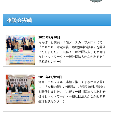
い ～～ 【日時】 ６月２５日（土）１０時～１８時
【場所】 ららぽーと横浜 １階（イトーヨーカドーさ
ん・ＫＡＬＤＩさん前のスペース） 【内容】 相続、遺
相談会実績
言、ＦＰなどの生活に関わる法務・税務分野全般
...
2020年2月16日
ららぽーと横浜（３階ノースカーブ入口）にて
『２０２０ 確定申告・相続無料相談会』を開催
いたしました。（共催：一般社団法人しあわせほ
うむネットワーク・一般社団法人かながわＦＰ生
活相談センター）
2019年11月20日
湘南モールフィル（本館２階 くまざわ書店前）
にて『令和の新しい相続法 相続税 無料相談会』
を開催しました。（共催：一般社団法人しあわせ
ほうむネットワーク・一般社団法人かながわＦＰ
生活相談センター）