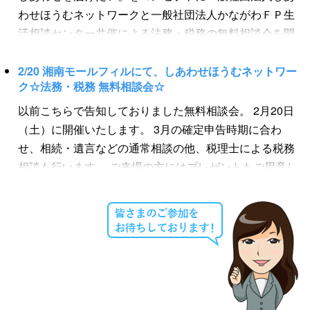
広い分野に無料相談いたします。 今回は特別企画として
わせほうむネットワークと一般社団法人かながわＦＰ生
天然美肌化粧品(人工香料不使用)のビューティーｉＱさん
活相談センター共催による法務・税務の無料相談会を開
の協賛により、ご来場者様プレゼントをご用意しており
催します。 法務・税務の専門家（税理士、司法書士、1
ます☆ 楽天市場ランキング1位にも輝いたことのある基
級フィナンシャルプランナー等）による無料相談に加
2/20 湘南モールフィルにて、しあわせほうむネットワー
礎化粧品。 大手外資系製薬会社出身の開発者がゼロから
ク☆法務・税務 無料相談会☆
え、今回は特別に、一般社団法人日本ティーコンシェル
素材にこだわって開発した、医療機関備置品としても採
ジュ協会の協賛により、ティーコンシェルジュ厳選☆オ
以前こちらで告知しておりました無料相談会。 2月20日
用されている皆様に安心してお使いいただける基礎化粧
リジナルブレンドティーの試飲会も同時開催！！ 良質な
（土）に開催いたします。 3月の確定申告時期に合わ
品です☆ ☆しあわせほうむネットワーク 無料相談会☆
土壌で栽培された、高品質・高栄養価のハーブを使った
せ、相続・遺言などの通常相談の他、税理士による税務
テーマ『しあわせほうむで生活とお肌にうるおいを』
オーガニックティーは、上質な味と香りを楽しめるもの
相談も行います。 ご来場の方にはプレゼントもご用意し
【日時】９月２４日（土）１０時～１７時 【場所】トピ
となっております。しかもすべてノンカフェイン☆ お子
ております！ 皆さま、お気軽にご来場ください。
レックプラザ 東京メトロ東西線 南砂町駅徒歩5分
様はもちろん妊娠中の方でも美味しいオーガニックティ
【日時】 ...
...
ーをお楽しみいただけます。 ご来場の方にはブレンドテ
ィーをセットでプレゼント（数量限定）☆ 是非ご家族で
お越しください！皆様のご来場お待ちしております(*^-
^*)♪ ☆★☆しあわせほうむ 法務・税務・相続 無料相
談会☆★☆ ～～ 紅茶と法務でしあわせを届けた