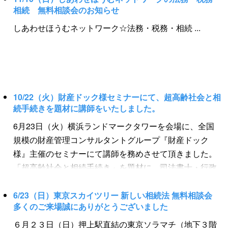
ぽーと横浜（３階ノースカーブ入口） 【内容】 確定申
相続 無料相談会のお知らせ
ートにご記入の方には、さらに嬉しいプレゼント（数量
告、相続、遺言、ＦＰ、家計の見直しなど生活に関わる
限定）もご用意しております！！ 詳細は追ってしあわせ
しあわせほうむネットワーク☆法務・税務・相続 ...
法務・税務分野全般 【相談員】 ・ 税理士 ・ 弁護士
ほうむホームページやフェイスブックにて紹介します。
・ １級ファイナンシャルプランナー ・ 司法書士 ・
ららぽーと横浜にお越しの方は是非ご来場ください！ 皆
行政書士 ・ 相続士 ・ 遺品整理士 【共催】 ・ 一般
様のご来場をお待ちしております！！ ☆★☆しあわせほ
社団法人しあわせほうむネットワーク ・ 一般社団法人
うむ 無料相談会 開催概要☆★☆ テーマ 『２０２
かながわＦＰ生活相談センター 【後援】 ・ 司法書士法
０ 確定申告・相続無料相談会』 【日時】 ２月１６日
10/22（火）財産ドック様セミナーにて、超高齢社会と相
人リーガルサービス ・ NPO法人日本相続士協会 ・
続手続きを題材に講師をいたしました。
（日）１０時～１７時 【場所】 ２月１６日 ららぽー
一般社団法人遺品整理士認定協会 ・ 行政書士リーガル
と横浜3階ノースカーブ入口 【内容】 ・確定申告無料相
6月23日（火）横浜ランドマークタワーを会場に、全国
サービス ・ 木下欣房土地家屋調査士事務所 ・ 渡辺佳
談 ・税務申告、相続、遺言、ＦＰ、家計の見直しなど生
規模の財産管理コンサルタントグループ『財産ドック
夫土地家屋調査士事務所 ・ 司法書士行政書士髙田昌利
活に関わる法務・税務分野全般 【相談員】 ・ 弁護士
様』主催のセミナーにて講師を務めさせて頂きました。
事務所 ・ 司法書士リーガルサービス王子 ・ 司法書士
・ 税理士 ・ １級ファイナンシャルプランニング技能
「超高齢社会と相続手続き」を題材に、司法書士・行政
松田彩子事務所 ・ 太田公認会計士事務所 ・ ＯＭＣ大
士 ・ 司法書士 ・ 行政書士 ・ 相続士 ・ 遺品整理
書士・１級ファイナンシャルプランニング技能士・相続
久保会計事務所 ・ 税理士法人新みらい会計 【ご来場者
士 【共催】 ・ 一般社団法人しあわせほうむネットワー
士・遺品整理士の野谷邦宏が相続手続きの流れやポイン
6/23（日）東京スカイツリー 新しい相続法 無料相談会
様特典】 ①専門家による無料相談（税理士・1級フィナ
ク ・ 一般社団法人かながわＦＰ生活相談センター 【後
多くのご来場誠にありがとうございました
トを解説させていただきました。 超高齢社会と言われる
ンシャルプランナー・司法書士・行政書士等） ②お越し
援】 ・ 司法書士法人リーガルサービス ・ NPO法人
日本で、大切な想いと財産を家族に遺す相続手続き。 サ
６月２３日（日）押上駅直結の東京ソラマチ（地下３階
いただいた方にしあわせほうむからカイロをプレゼント