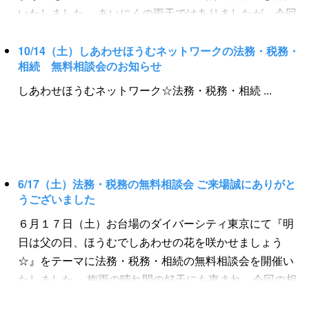
催報告～ 『税務申告はしあわせほうむにおまかせあれ』
わせはホームページから】 http://www.shiawase-
いたしました。 あいにくの雨天ではありましたが、今回
【日時】 ２月１７日（土） ...
home.net/ 【しあわせほうむ ...
の相談会にも大変多くの方にご来場頂きました。 特別企
画のリフォームプランナーによる空き家・空き部屋・空
10/14（土）しあわせほうむネットワークの法務・税務・
相続 無料相談会のお知らせ
きスペース再生の相談をはじめ、任意後見、相隣関係の
ご相談、ライフプランの相談、相続・遺言の相談など幅
しあわせほうむネットワーク☆法務・税務・相続 ...
広く様々なご相談を頂きましたました。 また、多くの方
にご来場いただき、とても活気のある相談会となりまし
た！ ご来場の皆様、誠にありがとうございました。 ま
た、当ホームページやFacebookなどに多数のアクセス、
ご反響をいただきまして誠にありがとうございました。
6/17（土）法務・税務の無料相談会 ご来場誠にありがと
一人でも多くの方々へ、法務・税務の専門知識やノウハ
うございました
ウをお伝えし、幸せを届けたい。 これからも私たち し
６月１７日（土）お台場のダイバーシティ東京にて『明
あわせほうむ の活動を知っていただけるよう無料相談
日は父の日、ほうむでしあわせの花を咲かせましょう
会を開催したいと思います。 次回は平成３０年２月。詳
☆』をテーマに法務・税務・相続の無料相談会を開催い
細は随時お知らせいたします。 今後ともよろしくお願い
たしました。 梅雨の晴れ間の好天にも恵まれ、今回の相
申し上げます。 ～開催報告～ 『空き家・空き部屋・空き
談会も大変多くの方にご来場頂きました。 特別企画の