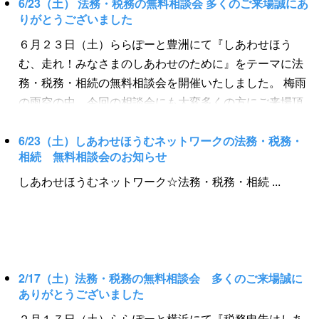
6/23（土） 法務・税務の無料相談会 多くのご来場誠にあ
れ ～ 【日時】 ２月１７日（日）１０時～１７時 【場
りがとうございました
所】 新都市プラザ（そごう横浜店地下２階正面入口
６月２３日（土）ららぽーと豊洲にて『しあわせほう
前） 【内容】 税務申告、相続、遺言、ＦＰ、家計の見
む、走れ！みなさまのしあわせのために』をテーマに法
直しなど生活に関わる法務・税務分野全般 【相談員】
務・税務・相続の無料相談会を開催いたしました。 梅雨
・ 税理士 ・ 弁護士 ・ １級ファイナンシャルプラン
の雨空の中、今回の相談会にも大変多くの方にご来場頂
ニング技能士 ・ 司法書士 ・ 行政書士 ・ 相続士
きました。 相続や税務申告に関する相談をはじめ、ライ
・ 遺品整理士 【共催】 ・ 一般社団法人しあわせほう
フプランの相談、遺言の相談など幅広く様々なご相談を
6/23（土）しあわせほうむネットワークの法務・税務・
むネットワーク ・ 一般社団法人かながわＦＰ生活相談
相続 無料相談会のお知らせ
頂きましたました。 特別企画の☆鈴鹿８時間耐久ロード
センター 【後援】 ・ 一般社団法人しあわせほうむネッ
レース（７月２６日～２９日開催）☆がんばれ！Ｔｅａ
しあわせほうむネットワーク☆法務・税務・相続 ...
トワーク・司法書士法人リーガルサービス ・ NPO法人
ｍ ...
日本相続士協会 ・ 一般社団法人遺品整理士認定協会
・ 一般社団法人しあわせほうむネットワーク・行政書
士リーガルサービス ・ 木下欣房土地家屋調査士事務所
・ 渡辺佳夫土地家屋調査士事務所 ・ 司法書士行政書
2/17（土）法務・税務の無料相談会 多くのご来場誠に
士髙田昌利事務所 ・ 司法書士しあわせほうむネットワ
ありがとうございました
ーク・リーガルサービス王子 ・ 司法書士松田彩子事務
２月１７日（土）ららぽーと横浜にて『税務申告はしあ