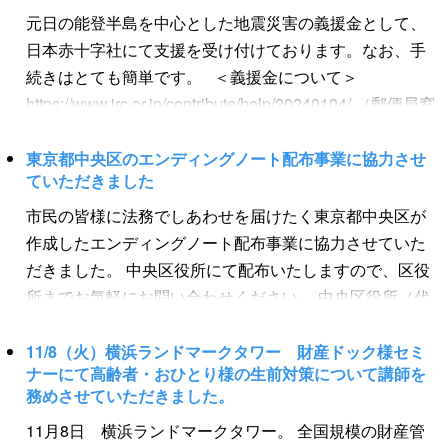
のにその申請を怠ったときは、５万円以下の過料の適用
に相続登記など所有権移転登記を行わなかった場合『１
での戸籍謄本・改製原戸籍謄本・除籍謄本類について
元日の能登半島を中心とした地震災害の義援金として、
対象となります。 ＜住所・氏名変更登記の方法＞ 義務
０万円以下の過料』となります。ご注意ください。 ※な
は、本籍地登録をした（出身地や引越した先の）市区町
日本赤十字社にて支援を受け付けております。なお、手
化された住所・氏名変更登記は、次の３通りの方法で手
お「相続登記義務化前の相続も義務となる」点に注意が
村役場に発行してもらう必要があり、２０２３年頃まで
続きはとても簡単です。 ＜義援金について＞
続きが可能です。 １．法務局に住所・氏名変更登記の
必要です。 相続登記義務化前である２０２１年に相続が
は遠方の役場の場合は取得に苦労していたものですが、
https://www.jrc.or.jp/contribute/help/20240104/ （郵便局窓
申請書を提出 (記載例)
あった不動産でも、同じく相続登記の義務化の対象とな
２０２４年３月から、相続人に限り「最寄りの役場」で
口でのお振り込みの場合、手数料はゼロ円です） 日本赤
https://houmukyoku.moj.go.jp/homu/content/001365886.pdf
り、相続登記義務化開始から３年以内に相続登記を行う
取得することができるようになりました。 （司法書士に
十字社への義援金は、個人でも会社でも、税務申告によ
東京都中央区のエンディングノート配布事業に協力させ
２．司法書士に依頼 手数料がかかりますが、ストレス
必要があります。 ３．例外：相続人申告登記 もし、
委託するように相続人以外の者が取得する場合は今まで
ていただきました
り正当に控除が受けられるものになっております。 ＜
なく登記が完了します。 ３．法務局の新サービス「ス
「相続人間でもめて遺産分割協議が成立せず、３年間で
どおり遠方の役場で取得する必要があります） 相続人
税金の控除について＞
市民の皆様に法務でしあわせを届けたく東京都中央区が
マート変更登記」を利用する ① 法務局へ検索用情報の申
は誰が取得者になるか決まらない場合」、相続登記をし
が最寄りの役場で取得することで、外部委託を行い遠方
http://www.jrc.or.jp/contribute/pdf/qa_yuuguu130509.pdf
作成したエンディングノート配布事業に協力させていた
出をする ・「かんたん登記・供託申請」のページから申
たくてもできません。 このような場合の例外として「相
の役場で取得するよりも、安価でスピーディーとなって
この度の災害に関し、当法人も義援金を納付させて頂き
だきました。 中央区役所にて配布いたしますので、区役
出データを送信 ・法務局に申出書を提出 (記載例)
続人申告登記」を行えば過料（違反金）は科せられない
おりますので、ぜひ相続人の皆様で戸籍謄本類をご取得
ました。 不幸にも災害に遭われた方々に、少しでも幸せ
所までお気軽にお問い合わせください。 中央区役所（代
https://www.moj.go.jp/content/001434186.pdf ②法務局が
制度が新設されました。（不動産登記法76条の3） 相続
されることをお勧めします。 相続手続きの専門家であ
が届く支援が出来れば幸いです。
表）電話：03‐3543‐0211
およそ２年に１回、住基ネットに照会して住所等の変更
人申告登記のメリットとして、①相続登記の義務化の対
る司法書士・行政書士は、相続人が取得した戸籍謄本類
の有無を確認 ③法務局より変更登記をしてよいかを確認
11/8（火）横浜ランドマークタワー 財産ドック様セミ
象となる者について、②所有権を取得したことを知って
のチェックや不足戸籍のフォローも行っております。お
ナーにて高齢者・おひとり様の生前対策について講師を
するメールか通知を送付 ④了解の回答があった方につい
から３年以内に、③法務局に「相続人申告登記」をした
気軽に司法書士・行政書士にご相談ください。
務めさせていただきました。
て法務局が変更登記 なお、３．の「スマート変更登
場合に過料が科されなくなります。 ＜相続人申告登記の
11月8日 横浜ランドマークタワー。 全国規模の財産管
記」は、登記されるまで最長２年かかる可能性があるた
メリット＞ ①相続登記の義務化の対象となる者について