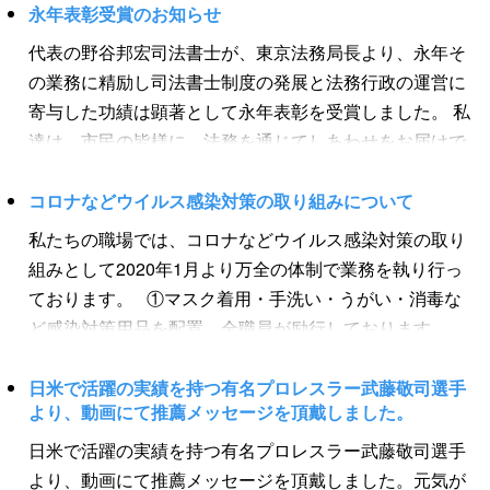
に、寄付金を送金できる銀口口座の詳細を更新いたしま
日から３年以内に相続登記を行わなかった場合 ↓ 『１０
動産の所有権名義人が亡くなった場合に、②相続や遺贈
永年表彰受賞のお知らせ
す。以下になります。 三菱UFJ ...
万円以下の過料』 このように、相続登記義務化の成立
などで所有権を取得した者について、③所有権を取得し
代表の野谷邦宏司法書士が、東京法務局長より、永年そ
によりさまざまな規定が設けられておりますので、まず
たことを知ってから３年以内、となります。 このように
の業務に精励し司法書士制度の発展と法務行政の運営に
は相続登記の専門家司法書士にご相談ください。 ［し
相続登記が必要な場合は相続登記の専門家司法書士にご
寄与した功績は顕著として永年表彰を受賞しました。 私
あわせ遺産相続の司法書士は無料相談！お気軽にお問い
相談ください。 ＜相続登記義務の条件＞ ①不動産の所有
達は、市民の皆様に、法務を通じてしあわせをお届けで
合わせください。］ https://j-
権名義人が亡くなった場合 ②相続や遺贈などで所有権を
きるよう一層の努力を重ねて参ります。 今後ともよろし
nls.or.jp/souzoku/souzokusoudan/
取得した者について ③所有権を取得したことを知ってか
くお願い申し上げます。
コロナなどウイルス感染対策の取り組みについて
ら３年以内 ２．もし相続登記をしなかったら？ ３年以
私たちの職場では、コロナなどウイルス感染対策の取り
内に相続登記など所有権移転登記を行わなかった場合
組みとして2020年1月より万全の体制で業務を執り行っ
『１０万円以下の過料』となります。ご注意ください。
ております。 ①マスク着用・手洗い・うがい・消毒な
※なお「相続登記義務化前の相続も義務となる」点に注意
ど感染対策用品を配置。全職員が励行しております。
が必要です。 相続登記義務化前である２０２１年に相続
②全室にウイルス除去機能付きの空気清浄機を配置して
があった不動産でも、同じく相続登記の義務化の対象と
おります。 ③全室にウイルス対策用品を配置しており
日米で活躍の実績を持つ有名プロレスラー武藤敬司選手
なり、相続登記義務化開始から３年以内に相続登記を行
より、動画にて推薦メッセージを頂戴しました。
ます。 ④エントランスに酸素飽和度測定器（パルスオ
う必要があります。 ３．例外：相続人申告登記 もし、
キシメータ）・非接触型体温計を配置しております。
日米で活躍の実績を持つ有名プロレスラー武藤敬司選手
「相続人間でもめて遺産分割協議が成立せず、３年間で
⑤全パソコンにWebカメラを設置。Zoom・Skypeなどオ
より、動画にて推薦メッセージを頂戴しました。元気が
は誰が取得者になるか決まらない場合」、相続登記をし