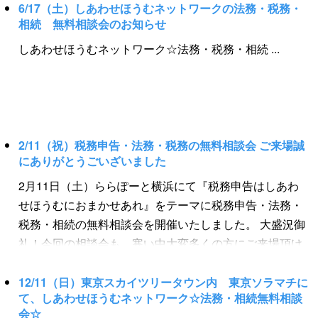
スペース、しあわせほうむに相談しよう』 【日時】 １
７．３０☆鈴鹿８時間耐久ロードレース☆がんばれ！Ｔ
6/17（土）しあわせほうむネットワークの法務・税務・
０月１４日（土） ...
相続 無料相談会のお知らせ
ｅａｍ ...
しあわせほうむネットワーク☆法務・税務・相続 ...
2/11（祝）税務申告・法務・税務の無料相談会 ご来場誠
にありがとうごいざいました
2月11日（土）ららぽーと横浜にて『税務申告はしあわ
せほうむにおまかせあれ』をテーマに税務申告・法務・
税務・相続の無料相談会を開催いたしました。 大盛況御
礼！今回の相談会も、寒い中大変多くの方にご来場頂け
ました。 また、多くのご相談を頂き、とても活気のある
相談会となりました。そしてたくさんの方にバレンタイ
12/11（日）東京スカイツリータウン内 東京ソラマチに
て、しあわせほうむネットワーク☆法務・相続無料相談
ンチョコをお渡しすることができました。ご来場頂いた
会☆