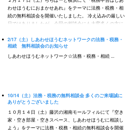
所 ・ 太田公認会計士事務所 ・ ＯＭＣ大久保会計事務
わせほうむにおまかせあれ』をテーマに法務・税務・相
所 ・ 税理士法人新みらい会計 【ご来場者様特典】
続の無料相談会を開催いたしました。 冷え込みの厳しい
①専門家による無料相談（税理士・1級フィナンシャルプ
日ではありましたが、今回の相談会にも大変多くの方に
ランナー・司法書士・行政書士等） ②お越しいただい
ご来場頂きました。 税務申告の時期が近いこともあり、
た方にしあわせほうむからカイロをプレゼント(数量限定)
税務申告に関する多くの相談をはじめ、ライフプランの
2/17（土）しあわせほうむネットワークの法務・税務・
③ご相談いただいた方orしあわせほうむのアンケート
相続 無料相談会のお知らせ
相談、相続・遺言の相談など幅広く様々なご相談を頂き
ご記入の方には、さらに入浴剤もプレゼント（数量限
ましたました。 また、多くの方にご来場いただき、とて
しあわせほうむネットワーク☆法務・税務・相続 ...
定） 《法務・税務の専門家無料相談サポート“しあわせほ
も活気のある相談会となりました！ ご来場の皆様、誠に
うむ”》 □日常の法律や財産に関するご相談・お手続 □税
ありがとうございました。 また、当ホームページや
金や資産有効活用に関するご相談・手続 □相続に関する
Facebookなどに多数のアクセス、ご反響をいただきまし
ご相談・お手続 □生前からの相続準備のご相談・お手続
て誠にありがとうございました。 一人でも多くの方々
□その他、ご家族に関するご相談・お手続 ご相談は、一
へ、法務・税務の専門知識やノウハウをお伝えし、幸せ
10/14（土）法務・税務の無料相談会 多くのご来場誠に
般社団法人しあわせほうむネツトワークの無料相談ま
を届けたい。 これからも私たち しあわせほうむ の活
ありがとうございました
で。 相談窓口は、有楽町駅東口徒歩3分・横浜駅北西口
動を知っていただけるよう無料相談会を開催したいと思
徒歩1分。 土曜・日曜も無料相談を受け付けておりま
１０月１４日（土）藤沢の湘南モールフィルにて『空き
います。 次回は平成３０年６月。詳細は随時お知らせい
す。 ホームページ、メール、フリーダイヤルよりお気軽
家・空き部屋・空きスペース、しあわせほうむに相談し
たします。 今後ともよろしくお願い申し上げます。 ～開
にお問い合わせください。 【しあわせほうむのお問い合
よう』をテーマに法務・税務・相続の無料相談会を開催