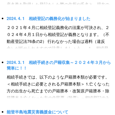
産名義を取得した登記をした際の住所や氏名と、現在の
住所や氏名が転居や結婚などで異なっているケースが少
なくありません。 今までは、不動産登記簿は昔の住所や
2024. 4. 1 相続登記の義務化が始まりました
氏名のまま・・・という方が多く見られたのですが、今
２０２１年４月に相続登記義務化の法案が可決され、２
回「住所・氏名変更登記の義務化」がスタートしまし
０２４年４月１日から相続登記が義務となります。（不
た。 ＜いつから住所・氏名変更登記のが義務化された
動産登記法76条の2） 行わなかった場合は過料（違反
の？＞ 令和８年４月１日から、不動産の所有者は、住所
金）が科せられますので注意しましょう。 １．相続登
や氏名・名称の変更日から２年以内に変更登記をするこ
記が義務となる条件 相続登記が義務となる条件は、①不
とが義務付けられました。（不動産登記法第７６条の
動産の所有権名義人が亡くなった場合に、②相続や遺贈
2024. 3. 1 相続手続きの戸籍収集～２０２４年３月から
５） また、令和８年４月１日より前に住所等を変更した
簡単に！！
などで所有権を取得した者について、③所有権を取得し
場合であっても、変更登記をしていない場合には義務化
たことを知ってから３年以内、となります。 このように
相続手続きでは、以下のような戸籍謄本類が必要です。
の対象となり、令和１０年３月３１日までに変更登記を
相続登記が必要な場合は相続登記の専門家司法書士にご
＜相続手続きに必要とされる戸籍謄本類＞ 1.亡くなった
していただく必要があります。 ＜住所・氏名の変更登
相談ください。 ＜相続登記義務の条件＞ ①不動産の所有
方の出生から死亡までの戸籍謄本・改製原戸籍謄本・除
記をしないと反則金の請求が！＞ 法務局が住所や氏名変
権名義人が亡くなった場合 ②相続や遺贈などで所有権を
籍謄本 2.亡くなった方の住民票（除票）～相続登記のみ
更が未了であること売主把握し、相当の期間を定めて義
取得した者について ③所有権を取得したことを知ってか
3.法定相続人全員の戸籍謄本 4.法定相続人全員の印鑑証
務の履行を催告したにもかかわらず、正当な理由がない
ら３年以内 ２．もし相続登記をしなかったら？ ３年以内
明書、住民票～場合による このうち、出生から死亡ま
能登半島地震災害義援金について