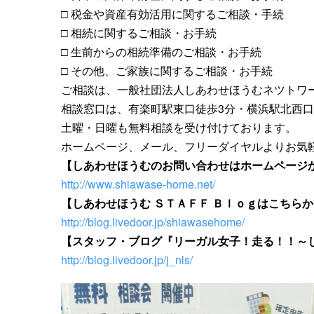
□ 税金や資産有効活用に関するご相談・手続
□ 相続に関するご相談・お手続
□ 生前からの相続準備のご相談・お手続
□ その他、ご家族に関するご相談・お手続
ご相談は、一般社団法人しあわせほうむネツトワ
相談窓口は、有楽町駅東口徒歩3分・横浜駅北西口
土曜・日曜も無料相談を受け付けております。
ホームページ、メール、フリーダイヤルよりお気
【しあわせほうむのお問い合わせはホームページ
http://www.shiawase-home.net/
【しあわせほうむ ＳＴＡＦＦ Ｂｌｏｇはこちら
http://blog.livedoor.jp/shiawasehome/
【スタッフ・ブログ『リーガル女子！走る！！～
http://blog.livedoor.jp/j_nls/