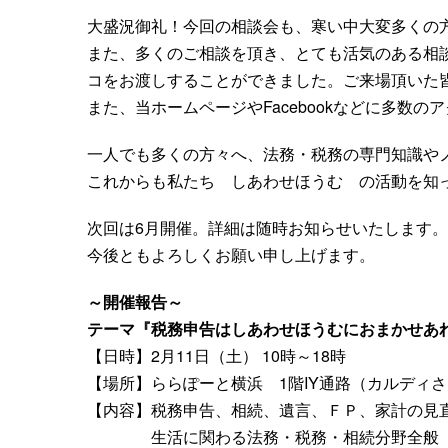
大盛況御礼！今回の相談会も、寒い中大変多くの
また、多くのご相談を頂き、とても活気のある相
コをお渡しすることができました。ご来場頂いた
また、当ホームページやFacebookなどに多数
一人でも多くの方々へ、法務・税務の専門知識や
これからも私たち しあわせほうむ の活動を知
次回は6月開催。詳細は随時お知らせいたします。
今後ともよろしくお願い申し上げます。
～開催報告～
テーマ『税務申告はしあわせほうむにおまかせあ
【日時】2月11日（土） 10時～18時
【場所】ららぽーと横浜 1階IY通路（カルディ
【内容】税務申告、相続、遺言、ＦＰ、家計の見
生活に関わる法務・税務・相続分野全般