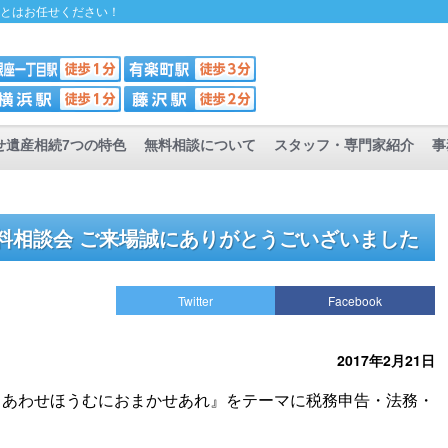
ことはお任せください！
せ遺産相続7つの特色
無料相談について
スタッフ・専門家紹介
事
無料相談会 ご来場誠にありがとうごいざいました
Twitter
Facebook
2017年2月21日
しあわせほうむにおまかせあれ』をテーマに税務申告・法務・