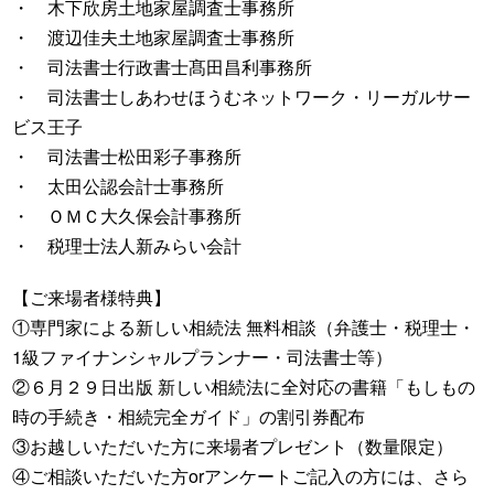
・ 木下欣房土地家屋調査士事務所
・ 渡辺佳夫土地家屋調査士事務所
・ 司法書士行政書士髙田昌利事務所
・ 司法書士しあわせほうむネットワーク・リーガルサー
ビス王子
・ 司法書士松田彩子事務所
・ 太田公認会計士事務所
・ ＯＭＣ大久保会計事務所
・ 税理士法人新みらい会計
【ご来場者様特典】
①専門家による新しい相続法 無料相談（弁護士・税理士・
1級ファイナンシャルプランナー・司法書士等）
②６月２９日出版 新しい相続法に全対応の書籍「もしもの
時の手続き・相続完全ガイド」の割引券配布
③お越しいただいた方に来場者プレゼント（数量限定）
④ご相談いただいた方orアンケートご記入の方には、さら