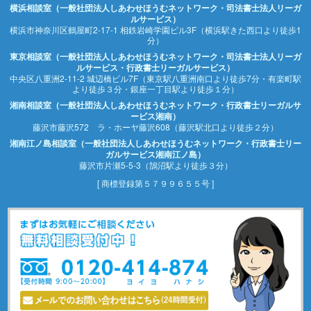
横浜相談室（一般社団法人しあわせほうむネットワーク・司法書士法人リーガ
ルサービス）
横浜市神奈川区鶴屋町2-17-1 相鉄岩崎学園ビル3F（横浜駅きた西口より徒歩1
分）
東京相談室（一般社団法人しあわせほうむネットワーク・司法書士法人リーガ
ルサービス・行政書士リーガルサービス）
中央区八重洲2-11-2 城辺橋ビル7F（東京駅八重洲南口より徒歩7分・有楽町駅
より徒歩３分・銀座一丁目駅より徒歩１分）
湘南相談室（一般社団法人しあわせほうむネットワーク・行政書士リーガルサ
ービス湘南）
藤沢市藤沢572 ラ・ホーヤ藤沢608（藤沢駅北口より徒歩２分）
湘南江ノ島相談室（一般社団法人しあわせほうむネットワーク・行政書士リー
ガルサービス湘南江ノ島）
藤沢市片瀬5-5-3（鵠沼駅より徒歩３分）
[ 商標登録第５７９９６５５号 ]