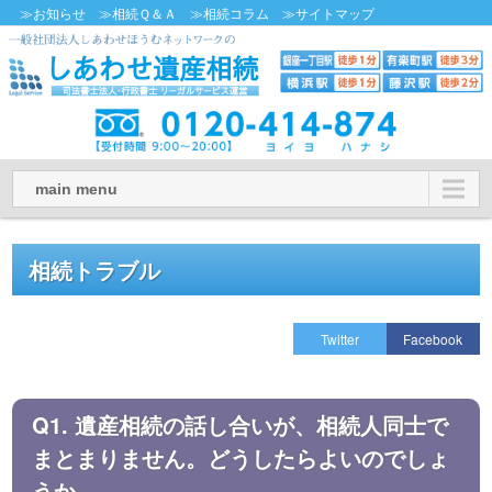
≫お知らせ
≫相続Ｑ＆Ａ
≫相続コラム
≫サイトマップ
main menu
相続トラブル
Twitter
Facebook
Q1. 遺産相続の話し合いが、相続人同士で
まとまりません。どうしたらよいのでしょ
うか。