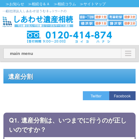
≫お知らせ
≫相続Ｑ＆Ａ
≫相続コラム
≫サイトマップ
main menu
遺産分割
Twitter
Facebook
Q1. 遺産分割は、いつまでに行うのが正し
いのですか？